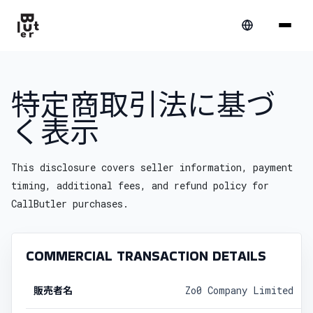
特定商取引法に基づ
く表示
This disclosure covers seller information, payment
timing, additional fees, and refund policy for
CallButler purchases.
COMMERCIAL TRANSACTION DETAILS
販売者名
Zo0 Company Limited